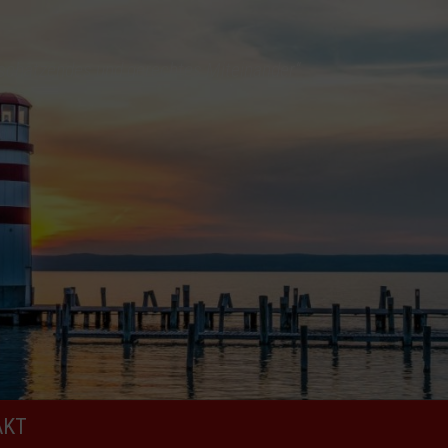
tschätzendes und gerechtes Miteinander“
AKT