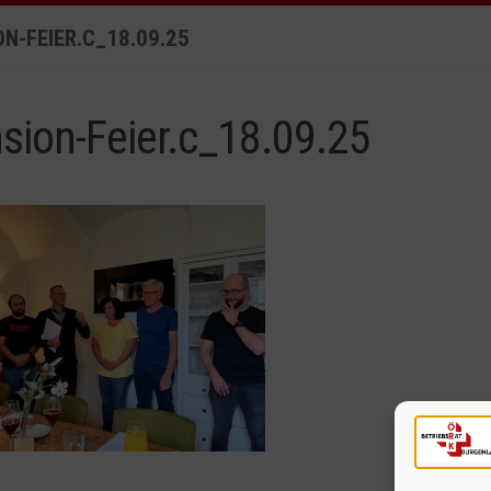
N-FEIER.C_18.09.25
sion-Feier.c_18.09.25