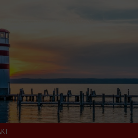
tschätzendes und gerechtes Miteinander“
AKT