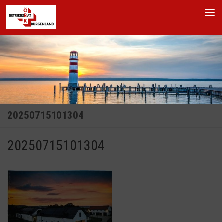
Skip to content
20250715101304
20250715101304