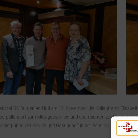
iebsrat RK Burgenland lud am 16. November die KollegInnen Elisabet
 Oberpullendorf zum Mittagessen ein und überreichten zur Pensionie
KollegInnen viel Freude und Gesundheit in der Pension.