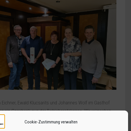
h Eichner, Ewald Klucsarits und Johannes Wolf im Gasthof
rung ein Geschenk aus der Betriebsratskassa. Wir wünschen
Cookie-Zustimmung verwalten