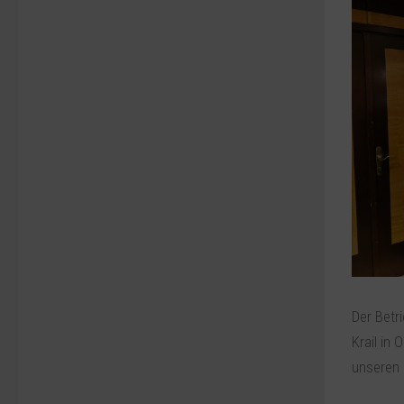
Der Betr
Krail in
unseren 