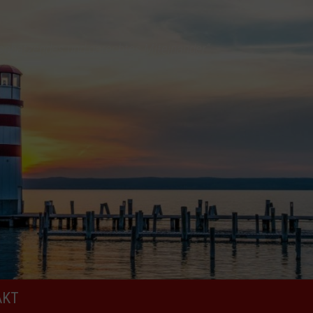
tschätzendes und gerechtes Miteinander“
AKT